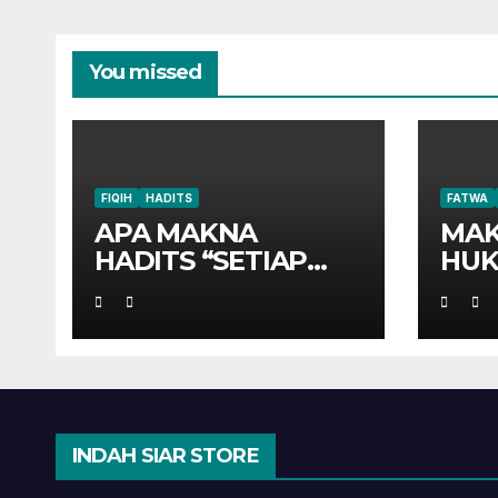
You missed
FIQIH
HADITS
FATWA
APA MAKNA
MAK
HADITS “SETIAP
HUK
ANAK
TERGADAIKAN
DENGAN
AQIQAHNYA”?
INDAH SIAR STORE