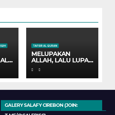
FIQIH
TAFSIR AL QURAN
MELUPAKAN
AL
ALLAH, LALU LUPA
YA
DIRI SENDIRI
?
GALERY SALAFY CIREBON (JOIN: