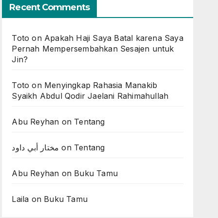
Recent Comments
Toto
on
Apakah Haji Saya Batal karena Saya
Pernah Mempersembahkan Sesajen untuk
Jin?
Toto
on
Menyingkap Rahasia Manakib
Syaikh Abdul Qodir Jaelani Rahimahullah
Abu Reyhan
on
Tentang
مختار أبي داود
on
Tentang
Abu Reyhan
on
Buku Tamu
Laila
on
Buku Tamu