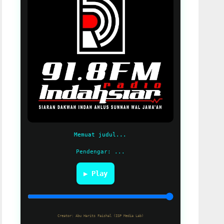
Memuat judul...
Pendengar: ...
▶ Play
Creator: Abu Harits Faishal (ISP Media Lab)