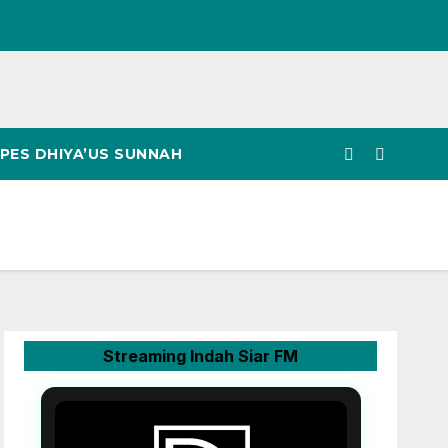
PES DHIYA’US SUNNAH
Streaming Indah Siar FM