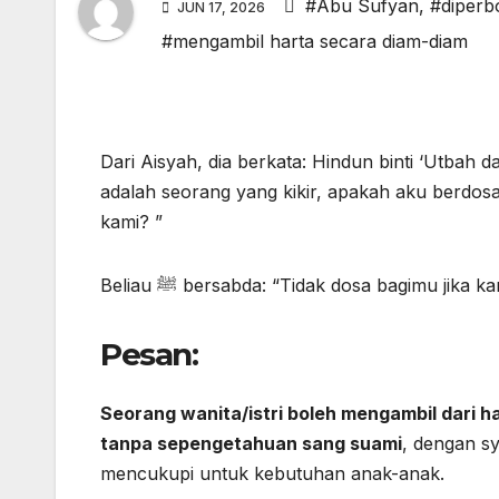
#Abu Sufyan
,
#diperb
JUN 17, 2026
#mengambil harta secara diam-diam
Dari Aisyah, dia berkata: Hindun binti ‘Utbah datang menemui Rasul
adalah seorang yang kikir, apakah aku berdos
kami? ”
Beliau ﷺ bersabda: “Tidak dosa bagimu j
Pesan:
Seorang wanita/istri boleh mengambil dari h
tanpa sepengetahuan sang suami
, dengan sy
mencukupi untuk kebutuhan anak-anak.