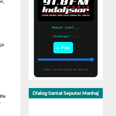
ak
,
Memuat judul...
Pendengar: ...
rga
▶ Play
Creator: Abu Harits Faishal (ISP Media Lab)
Dialog Santai Seputar Manhaj
itu
r
(Al Ustadz Muhammad Umar
Assewed Dengan Warga