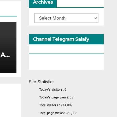
Archives
Archives
Channel Telegram Salafy
Cirebon
AJI
Site Statistics
Today's visitors:
6
Today's page views: :
7
Total visitors :
241,007
Total page views:
281,388