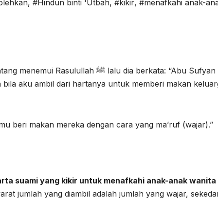
olehkan
,
#Hindun binti 'Utbah
,
#kikir
,
#menafkahi anak-an
ullah ﷺ lalu dia berkata: “Abu Sufyan
a bila aku ambil dari hartanya untuk memberi makan kelua
ika kamu beri makan mereka dengan cara yang ma’ruf (wajar).”
arta suami yang kikir untuk menafkahi anak-anak wanita 
arat jumlah yang diambil adalah jumlah yang wajar, sekeda