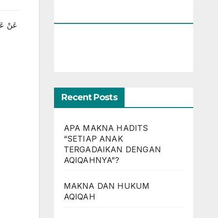
Bandung)
عَنْ عَائ
Recent Posts
APA MAKNA HADITS
“SETIAP ANAK
TERGADAIKAN DENGAN
AQIQAHNYA”?
MAKNA DAN HUKUM
AQIQAH