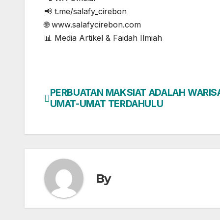
📢 t.me/salafy_cirebon
🌐 www.salafycirebon.com
📊 Media Artikel & Faidah Ilmiah
PERBUATAN MAKSIAT ADALAH WARIS
Post
UMAT-UMAT TERDAHULU
navigation
By