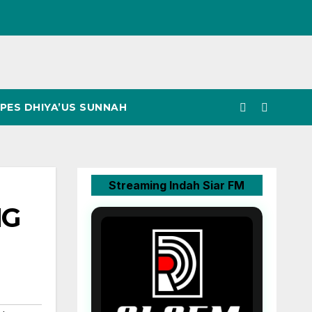
PES DHIYA’US SUNNAH
Streaming Indah Siar FM
NG