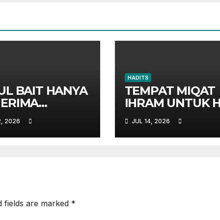
HADITS
UL BAIT HANYA
TEMPAT MIQAT
ERIMA
IHRAM UNTUK H
IAH, HARAM
DAN UMRAH
2, 2026
JUL 14, 2026
ERIMA
EKAH
d fields are marked
*