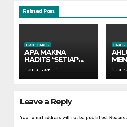
Related Post
FIQIH
HADITS
HADITS
APA MAKNA
AHL
HADITS “SETIAP
MEN
ANAK
HAD
JUL 31, 2026
JUL 2
TERGADAIKAN
MEN
DENGAN
SED
AQIQAHNYA”?
Leave a Reply
Your email address will not be published.
Require