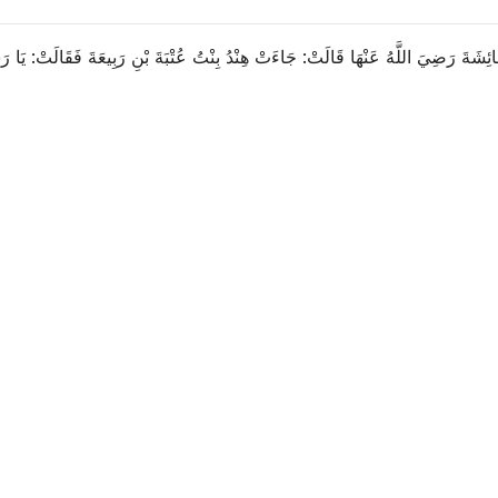
ِشَةَ رَضِيَ اللَّهُ عَنْهَا قَالَتْ: جَاءَتْ هِنْدُ بِنْتُ عُتْبَةَ بْنِ رَبِيعَةَ فَقَالَتْ: يَا رَ