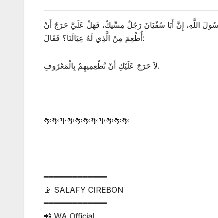
سُولَ اللَّهِ، إِنَّ أَبَا سُفْيَانَ رَجُلٌ مِسِّيكٌ، فَهَلْ عَلَيَّ حَرَجٌ أَنْ
أُطْعِمَ مِنْ الَّذِي لَهُ عِيَالَنَا؟ فَقَالَ:
لاَ حَرَجَ عَلَيْكِ أَنْ تُطْعِمِيهِمْ بِالْمَعْرُوفِ.
🌴🌴🌴🌴🌴🌴🌴🌴🌴🌴🌴
━━━━━━━━━━━━━
📡 SALAFY CIREBON
━━━━━━━━━━━━━
📲 WA Official