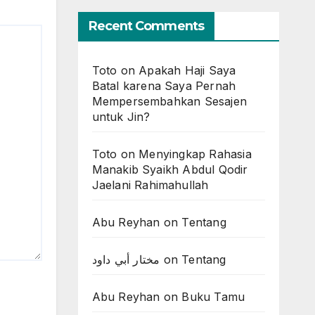
Recent Comments
Toto
on
Apakah Haji Saya
Batal karena Saya Pernah
Mempersembahkan Sesajen
untuk Jin?
Toto
on
Menyingkap Rahasia
Manakib Syaikh Abdul Qodir
Jaelani Rahimahullah
Abu Reyhan
on
Tentang
مختار أبي داود
on
Tentang
Abu Reyhan
on
Buku Tamu