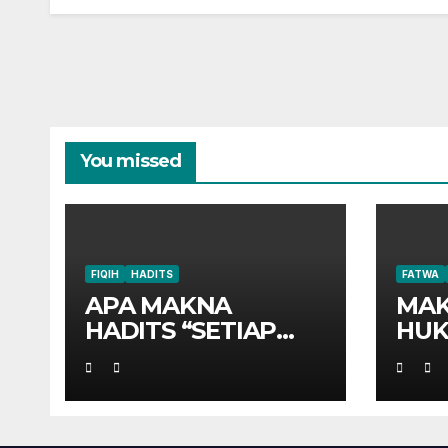
You missed
FIQIH
HADITS
FATWA
APA MAKNA
MAK
HADITS “SETIAP
HUK
ANAK
TERGADAIKAN
DENGAN
AQIQAHNYA”?