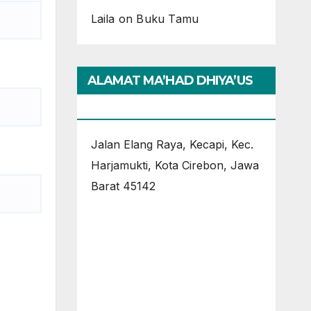
Laila
on
Buku Tamu
ALAMAT MA’HAD DHIYA’US
SUNNAH CIREBON
Jalan Elang Raya, Kecapi, Kec.
Harjamukti, Kota Cirebon, Jawa
Barat 45142