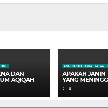
FIQIH
ANAK DAN KELUARGA
FATWA
NA DAN
APAKAH JANIN
UM AQIQAH
YANG MENINGG
DI PERUT IBUN
HARUS AQIQAH