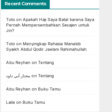
Recent Comments
Toto
on
Apakah Haji Saya Batal karena Saya
Pernah Mempersembahkan Sesajen untuk
Jin?
Toto
on
Menyingkap Rahasia Manakib
Syaikh Abdul Qodir Jaelani Rahimahullah
Abu Reyhan
on
Tentang
مختار أبي داود
on
Tentang
Abu Reyhan
on
Buku Tamu
Laila
on
Buku Tamu