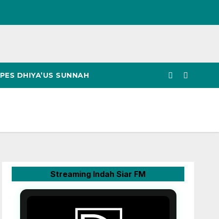
PES DHIYA’US SUNNAH
Streaming Indah Siar FM