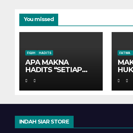
You missed
FIQIH
HADITS
FATWA
APA MAKNA
MAK
HADITS “SETIAP
HUK
ANAK
TERGADAIKAN
DENGAN
AQIQAHNYA”?
INDAH SIAR STORE