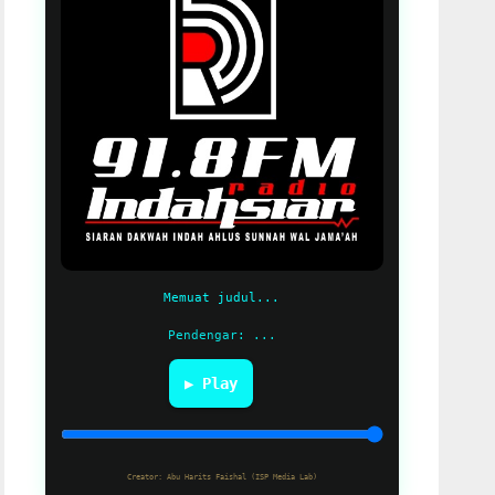
Memuat judul...
Pendengar: ...
▶ Play
Creator: Abu Harits Faishal (ISP Media Lab)