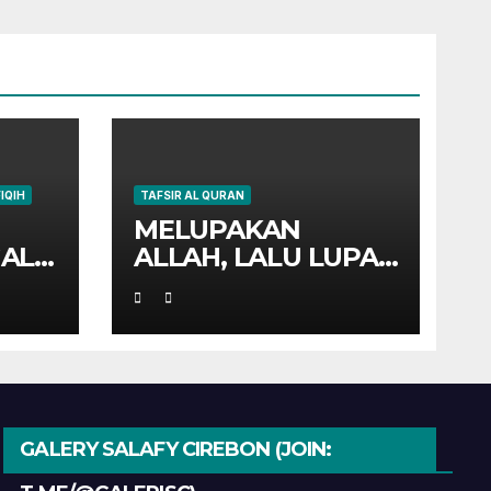
FIQIH
TAFSIR AL QURAN
MELUPAKAN
AL
ALLAH, LALU LUPA
YA
DIRI SENDIRI
?
GALERY SALAFY CIREBON (JOIN: