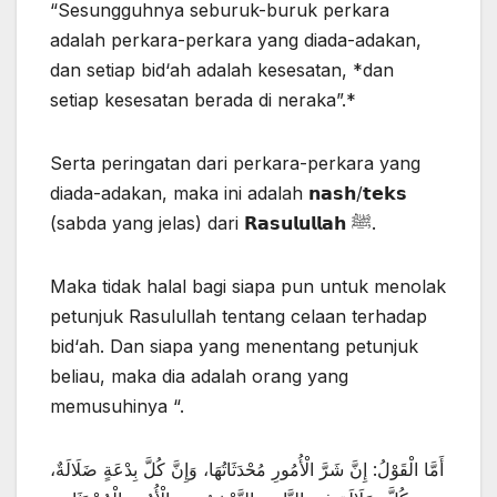
“Sesungguhnya seburuk-buruk perkara
adalah perkara-perkara yang diada-adakan,
dan setiap bid‘ah adalah kesesatan, *dan
setiap kesesatan berada di neraka”.*
Serta peringatan dari perkara-perkara yang
diada-adakan, maka ini adalah 𝗻𝗮𝘀𝗵/𝘁𝗲𝗸𝘀
(sabda yang jelas) dari 𝗥𝗮𝘀𝘂𝗹𝘂𝗹𝗹𝗮𝗵 ﷺ.
Maka tidak halal bagi siapa pun untuk menolak
petunjuk Rasulullah tentang celaan terhadap
bid‘ah. Dan siapa yang menentang petunjuk
beliau, maka dia adalah orang yang
memusuhinya “.
أَمَّا الْقَوْلُ: إِنَّ شَرَّ الْأُمُورِ مُحْدَثَاتُهَا، وَإِنَّ كُلَّ بِدْعَةٍ ضَلَالَةٌ،