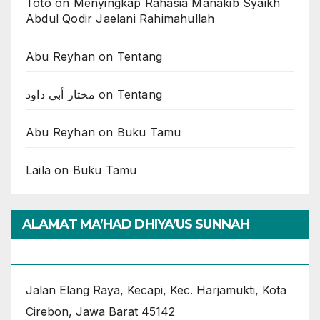
Toto
on
Menyingkap Rahasia Manakib Syaikh
Abdul Qodir Jaelani Rahimahullah
Abu Reyhan
on
Tentang
مختار أبي داود
on
Tentang
Abu Reyhan
on
Buku Tamu
Laila
on
Buku Tamu
ALAMAT MA’HAD DHIYA’US SUNNAH
CIREBON
Jalan Elang Raya, Kecapi, Kec. Harjamukti, Kota
Cirebon, Jawa Barat 45142