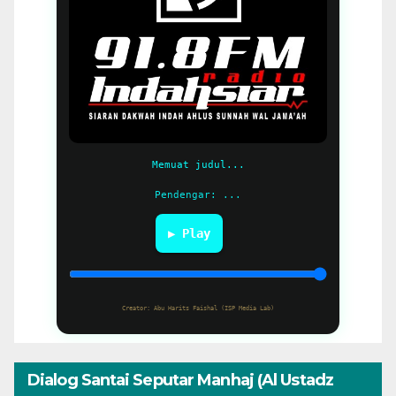
Memuat judul...
Pendengar: ...
▶ Play
Creator: Abu Harits Faishal (ISP Media Lab)
Dialog Santai Seputar Manhaj (Al Ustadz