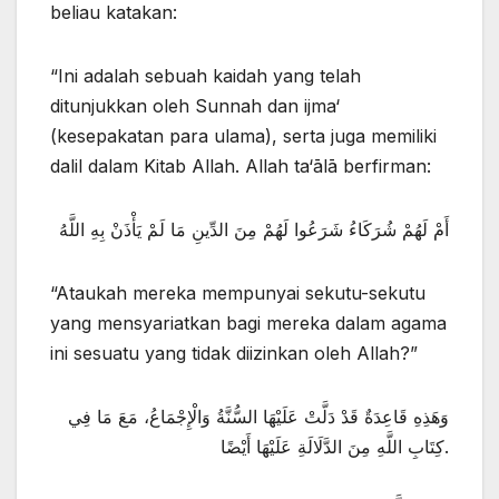
beliau katakan:
“Ini adalah sebuah kaidah yang telah
ditunjukkan oleh Sunnah dan ijma‘
(kesepakatan para ulama), serta juga memiliki
dalil dalam Kitab Allah. Allah ta‘ālā berfirman:
أَمْ لَهُمْ شُرَكَاءُ شَرَعُوا لَهُمْ مِنَ الدِّينِ مَا لَمْ يَأْذَنْ بِهِ اللَّهُ
“Ataukah mereka mempunyai sekutu-sekutu
yang mensyariatkan bagi mereka dalam agama
ini sesuatu yang tidak diizinkan oleh Allah?”
وَهَذِهِ قَاعِدَةٌ قَدْ دَلَّتْ عَلَيْهَا السُّنَّةُ وَالْإِجْمَاعُ، مَعَ مَا فِي
كِتَابِ اللَّهِ مِنَ الدَّلَالَةِ عَلَيْهَا أَيْضًا.