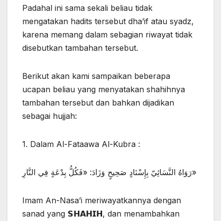
Padahal ini sama sekali beliau tidak
mengatakan hadits tersebut dha’if atau syadz,
karena memang dalam sebagian riwayat tidak
disebutkan tambahan tersebut.
Berikut akan kami sampaikan beberapa
ucapan beliau yang menyatakan shahihnya
tambahan tersebut dan bahkan dijadikan
sebagai hujjah:
1. Dalam Al-Fataawa Al-Kubra :
رَوَاهُ النَّسَائِيّ بِإِسْنَادٍ صَحِيحٍ وَزَادَ: «فَكُلُّ بِدْعَةٍ فِي النَّارِ»
Imam An-Nasa’i meriwayatkannya dengan
sanad yang 𝗦𝗛𝗔𝗛𝗜𝗛, dan menambahkan