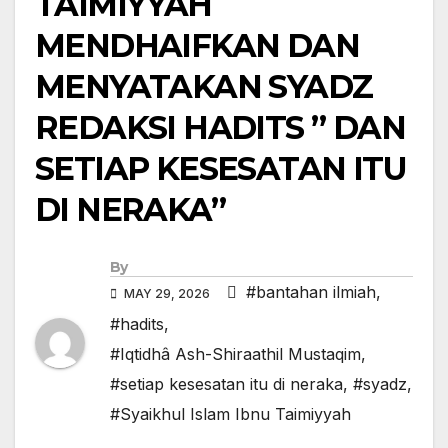
TAIMIYYAH
MENDHAIFKAN DAN
MENYATAKAN SYADZ
REDAKSI HADITS ” DAN
SETIAP KESESATAN ITU
DI NERAKA”
By
#bantahan ilmiah
,
MAY 29, 2026
#hadits
,
#Iqtidhâ Ash-Shiraathil Mustaqim
,
#setiap kesesatan itu di neraka
,
#syadz
,
#Syaikhul Islam Ibnu Taimiyyah