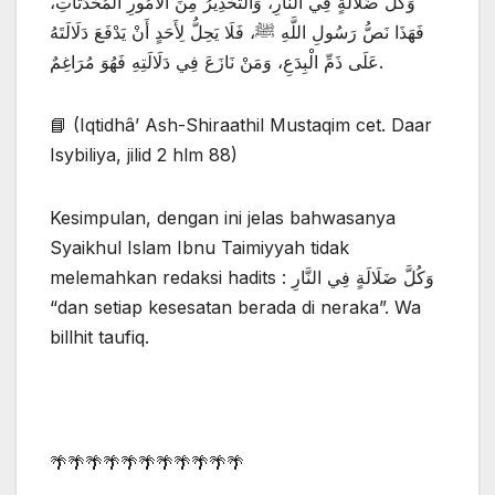
وَكُلَّ ضَلَالَةٍ فِي النَّارِ، وَالتَّحْذِيرُ مِنَ الْأُمُورِ الْمُحْدَثَاتِ،
فَهَذَا نَصُّ رَسُولِ اللَّهِ ﷺ، فَلَا يَحِلُّ لِأَحَدٍ أَنْ يَدْفَعَ دَلَالَتَهُ
عَلَى ذَمِّ الْبِدَعِ، وَمَنْ نَازَعَ فِي دَلَالَتِهِ فَهُوَ مُرَاغِمٌ.
📘 (Iqtidhâ’ Ash-Shiraathil Mustaqim cet. Daar
Isybiliya, jilid 2 hlm 88)
Kesimpulan, dengan ini jelas bahwasanya
Syaikhul Islam Ibnu Taimiyyah tidak
melemahkan redaksi hadits : وَكُلَّ ضَلَالَةٍ فِي النَّارِ
“dan setiap kesesatan berada di neraka”. Wa
billhit taufiq.
🌴🌴🌴🌴🌴🌴🌴🌴🌴🌴🌴