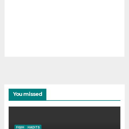
You missed
FIQIH
HADITS