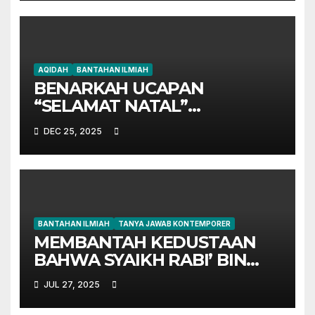
AQIDAH
BANTAHAN ILMIAH
BENARKAH UCAPAN
“SELAMAT NATAL”
DIAJARKAN DALAM AL-
DEC 25, 2025
QURAN?
BANTAHAN ILMIAH
TANYA JAWAB KONTEMPORER
MEMBANTAH KEDUSTAAN
BAHWA SYAIKH RABI’ BIN
HADI AL-MADKHALI ADALAH
JUL 27, 2025
MURJIÁH MENAFIKAN
AMALAN DARI KEIMANAN