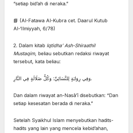
“setiap bid’ah di neraka.”
📘 (Al-Fatawa Al-Kubra cet. Daarul Kutub
Al-‘Ilmiyyah, 6/78)
2. Dalam kitab
Iqtidha’ Ash-Shiraathil
Mustaqim
, beliau sebutkan redaksi riwayat
tersebut, kata beliau:
وَفِي رِوَايَةٍ لِلنَّسَائِيِّ: وَكُلُّ ضَلَالَةٍ فِي النَّارِ.
Dan dalam riwayat an-Nasā’ī disebutkan: “Dan
setiap kesesatan berada di neraka.”
Setelah Syaikhul Islam menyebutkan hadits-
hadits yang lain yang mencela kebid’ahan,