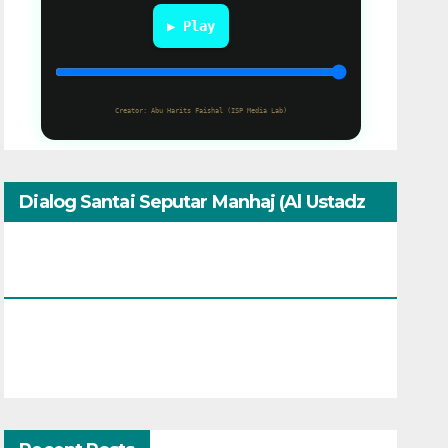
▶ Play
Creator: Abu Harits Faishal (ISP Media Lab)
Dialog Santai Seputar Manhaj (Al Ustadz
Muhammad Umar Assewed Dengan
Warga Bandung)