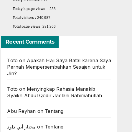
Today's visitors:
217
Today's page views: :
238
Total visitors :
240,987
Total page views:
281,366
Recent Comments
Toto
on
Apakah Haji Saya Batal karena Saya
Pernah Mempersembahkan Sesajen untuk
Jin?
Toto
on
Menyingkap Rahasia Manakib
Syaikh Abdul Qodir Jaelani Rahimahullah
Abu Reyhan
on
Tentang
مختار أبي داود
on
Tentang