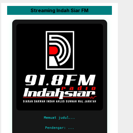
Streaming Indah Siar FM
Memuat judul...
Pendengar: ...