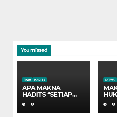
You missed
FIQIH
HADITS
FATWA
APA MAKNA
MAK
HADITS “SETIAP
HUK
ANAK
TERGADAIKAN
DENGAN