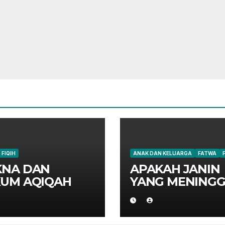
FIQIH
ANAK DAN KELUARGA
FATWA
NA DAN
APAKAH JANIN
UM AQIQAH
YANG MENINGG
DI PERUT IBUN
HARUS AQIQAH