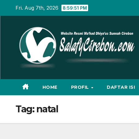
Skip
Fri. Aug 7th, 2026
8:59:52 PM
to
content
HOME
PROFIL
DAFTAR ISI
Tag:
natal