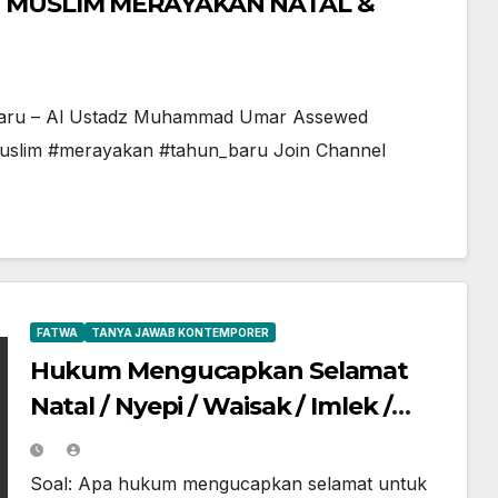
 MUSLIM MERAYAKAN NATAL &
 baru – Al Ustadz Muhammad Umar Assewed
uslim #merayakan #tahun_baru Join Channel
FATWA
TANYA JAWAB KONTEMPORER
Hukum Mengucapkan Selamat
Natal / Nyepi / Waisak / Imlek /
Valentine Day?
Soal: Apa hukum mengucapkan selamat untuk