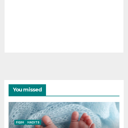
You missed
FIQIH
HADITS