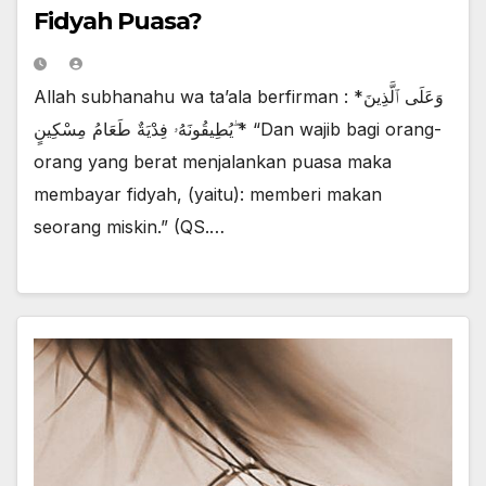
Fidyah Puasa?
Allah subhanahu wa ta’ala berfirman : *وَعَلَى ٱلَّذِينَ
يُطِيقُونَهُۥ فِدْيَةٌ طَعَامُ مِسْكِينٍ ۖ* “Dan wajib bagi orang-
orang yang berat menjalankan puasa maka
membayar fidyah, (yaitu): memberi makan
seorang miskin.” (QS.…