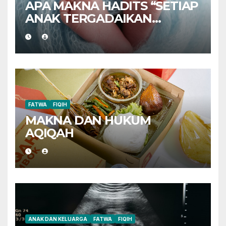
APA MAKNA HADITS “SETIAP
ANAK TERGADAIKAN
DENGAN AQIQAHNYA”?
FATWA
FIQIH
MAKNA DAN HUKUM
AQIQAH
ANAK DAN KELUARGA
FATWA
FIQIH