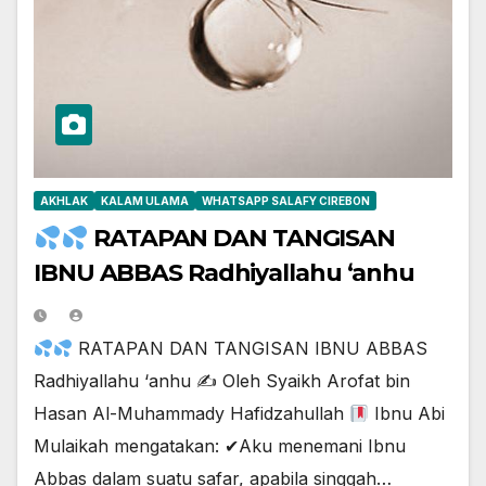
AKHLAK
KALAM ULAMA
WHATSAPP SALAFY CIREBON
RATAPAN DAN TANGISAN
IBNU ABBAS Radhiyallahu ‘anhu
RATAPAN DAN TANGISAN IBNU ABBAS
Radhiyallahu ‘anhu ✍ Oleh Syaikh Arofat bin
Hasan Al-Muhammady Hafidzahullah
Ibnu Abi
Mulaikah mengatakan: ✔Aku menemani Ibnu
Abbas dalam suatu safar, apabila singgah…