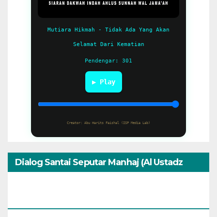
Mutiara Hikmah - Tidak Ada Yang Akan
Selamat Dari Kematian
Pendengar: 301
▶ Play
Creator: Abu Harits Faishal (ISP Media Lab)
Dialog Santai Seputar Manhaj (Al Ustadz
Muhammad Umar Assewed Dengan Warga
Bandung)