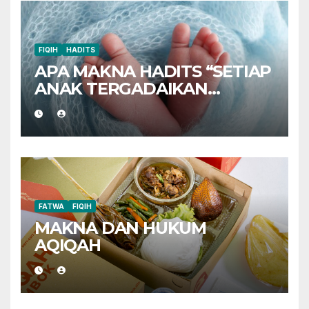
FIQIH
HADITS
APA MAKNA HADITS “SETIAP
ANAK TERGADAIKAN
DENGAN AQIQAHNYA”?
FATWA
FIQIH
MAKNA DAN HUKUM
AQIQAH