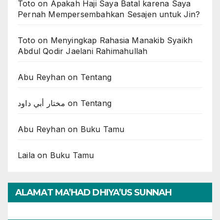
Toto
on
Apakah Haji Saya Batal karena Saya
Pernah Mempersembahkan Sesajen untuk Jin?
Toto
on
Menyingkap Rahasia Manakib Syaikh
Abdul Qodir Jaelani Rahimahullah
Abu Reyhan
on
Tentang
مختار أبي داود
on
Tentang
Abu Reyhan
on
Buku Tamu
Laila
on
Buku Tamu
ALAMAT MA’HAD DHIYA’US SUNNAH
CIREBON