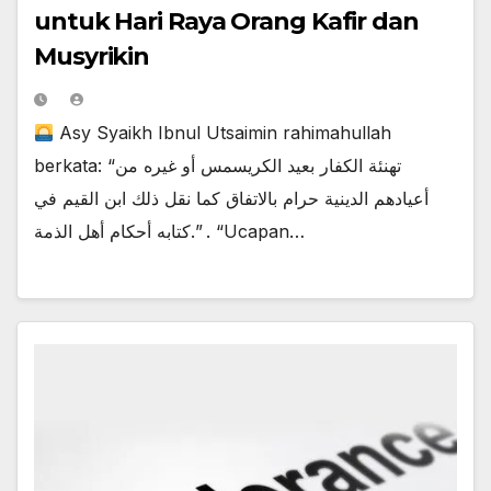
untuk Hari Raya Orang Kafir dan
Musyrikin
Asy Syaikh Ibnul Utsaimin rahimahullah
berkata: “تهنئة الكفار بعيد الكريسمس أو غيره من
أعيادهم الدينية حرام بالاتفاق كما نقل ذلك ابن القيم في
كتابه أحكام أهل الذمة.” . “Ucapan…