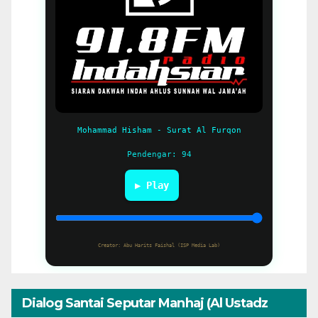
Mohammad Hisham - Surat Al Furqon
Pendengar: 94
▶ Play
Creator: Abu Harits Faishal (ISP Media Lab)
Dialog Santai Seputar Manhaj (Al Ustadz