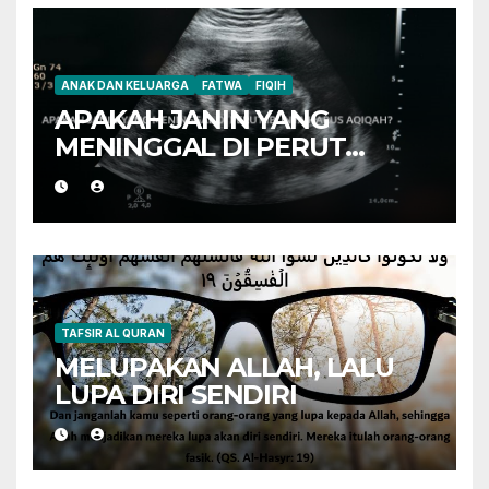
ANAK DAN KELUARGA
FATWA
FIQIH
APAKAH JANIN YANG
MENINGGAL DI PERUT
IBUNYA HARUS AQIQAH?
TAFSIR AL QURAN
MELUPAKAN ALLAH, LALU
LUPA DIRI SENDIRI