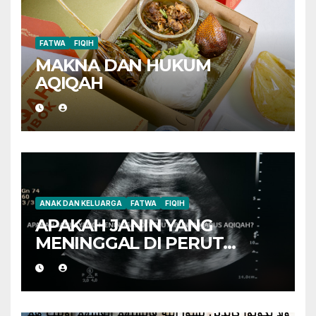
FATWA
FIQIH
MAKNA DAN HUKUM
AQIQAH
ANAK DAN KELUARGA
FATWA
FIQIH
APAKAH JANIN YANG
MENINGGAL DI PERUT
IBUNYA HARUS AQIQAH?