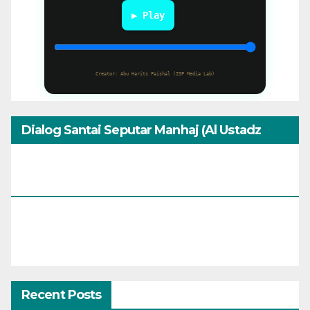
▶ Play
Creator: Abu Harits Faishal (ISP Media Lab)
Dialog Santai Seputar Manhaj (Al Ustadz
Muhammad Umar Assewed Dengan Warga
Bandung)
Recent Posts