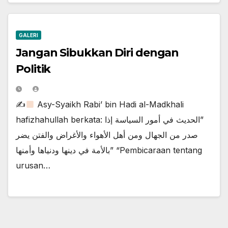
GALERI
Jangan Sibukkan Diri dengan
Politik
✍
Asy-Syaikh Rabi’ bin Hadi al-Madkhali
hafizhahullah berkata: ‏”الحديث في أمور السياسة إذا
صدر من الجهال ومن أهل الأهواء والأغراض والفتن يضر
بالأمة في دينها ودنياها وأمنها” “Pembicaraan tentang
urusan…