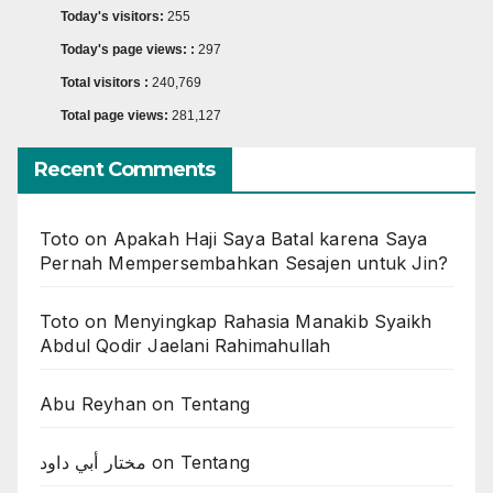
Today's visitors:
255
Today's page views: :
297
Total visitors :
240,769
Total page views:
281,127
Recent Comments
Toto
on
Apakah Haji Saya Batal karena Saya
Pernah Mempersembahkan Sesajen untuk Jin?
Toto
on
Menyingkap Rahasia Manakib Syaikh
Abdul Qodir Jaelani Rahimahullah
Abu Reyhan
on
Tentang
مختار أبي داود
on
Tentang