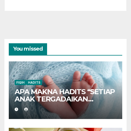
You missed
FIQIH
HADITS
APA MAKNA HADITS “SETIAP
ANAK TERGADAIKAN
DENGAN AQIQAHNYA”?