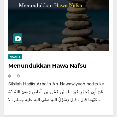
HADITS
Menundukkan Hawa Nafsu
Silsilah Hadits Arba’in An-Nawawiyyah hadits ke
41 عَنْ أَبِي مُحَمَّدٍ عَبْدِ اللهِ بْنِ عَمْرو بْنِ الْعَاصِ رَضِيَ اللهُ
عَنْهُمَا قَالَ : قَالَ رَسُوْلُ اللهِ صلى الله عليه وسلم : لاَ…