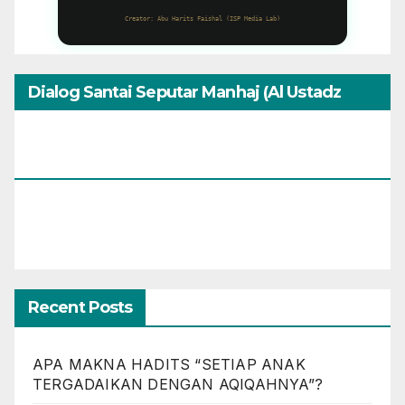
Creator: Abu Harits Faishal (ISP Media Lab)
Dialog Santai Seputar Manhaj (Al Ustadz
Muhammad Umar Assewed Dengan Warga
Bandung)
Recent Posts
APA MAKNA HADITS “SETIAP ANAK
TERGADAIKAN DENGAN AQIQAHNYA”?