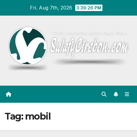
Skip
Fri. Aug 7th, 2026
3:39:26 PM
to
content
Tag:
mobil