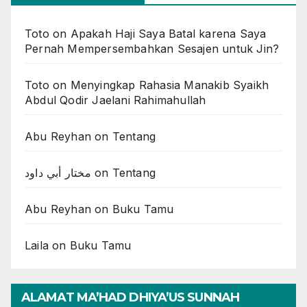
Toto
on
Apakah Haji Saya Batal karena Saya
Pernah Mempersembahkan Sesajen untuk Jin?
Toto
on
Menyingkap Rahasia Manakib Syaikh
Abdul Qodir Jaelani Rahimahullah
Abu Reyhan
on
Tentang
مختار أبي داود
on
Tentang
Abu Reyhan
on
Buku Tamu
Laila
on
Buku Tamu
ALAMAT MA’HAD DHIYA’US SUNNAH